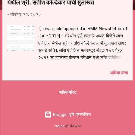
येथील श्री. सतीश कोल्ढेकर यांची मुलाखत
-
नोव्हेंबर २२, २०२०
[This article appeared in BMM NewsLetter of
June 2019] ६ मॅरेथॉन पूर्ण करणारे अबॉट विजेते लॉस
एंजेलिस येथील श्री. सतीश कोल्ढेकर यांची मुलाखत सागर
साबडे सचिव, लॉस एंजेलिस महाराष्ट्र मंडळ १५ एप्रिल
२०१९ ला झालेल्या बोस्टन मॅरेथॉन मध्ये लॉस एंजेलिस
येथील रहिवासी श्री. सतीश कोल्ढेकर (६६ वर्षे) यांनी
सहभाग घेतला व जगातील ६ प्रसिद्ध मॅरेथॉन (बर्लिन ,
अधिक वाचा
टोकियो, लंडन, न्यूयॉर्क, बोस्टनआणि शिकागो) पूर्ण करायचा
विक्रम केला. या वयात ६ मॅरेथॉन पूर्ण केलेले अमेरिकास्थित
अधिक पोस्ट
ते पहिले* मराठी भाषिक!. मॅरेथॉन स्पर्धा म्हणजे तब्बल
२६.२ मैल अंतर पळायचे! हि एक प्रकारची शारीरिक आणि
मानसिक कसोटीच असते. ६६ व्या वर्षी एवढे चिकाटीने
Blogger द्वारे प्रायोजित
पळणे, असा विक्रम करणे निश्चितच कौतुकास्पद आहे.
माधव ज्युलियन यांच्या कवितेप्रमाणे "धाव त्याला शक्ती येई
badins
द्वारे थीम इमेज
आणि रस्ता सापडे" असं जरी असलं तरी पळण्याच्या बाबतीत